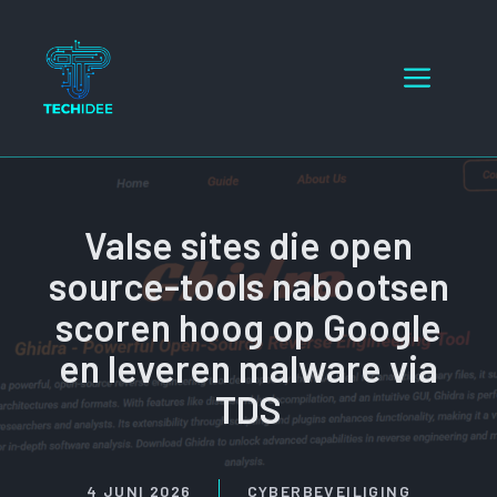
Ga
naar
Menu
de
inhoud
Valse sites die open
source-tools nabootsen
scoren hoog op Google
en leveren malware via
TDS
4 JUNI 2026
CYBERBEVEILIGING