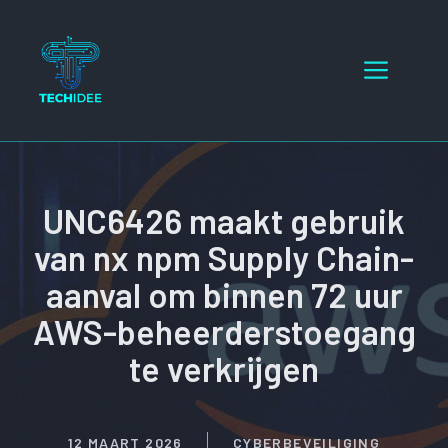
Ga
naar
Menu
de
inhoud
UNC6426 maakt gebruik
van nx npm Supply Chain-
aanval om binnen 72 uur
AWS-beheerderstoegang
te verkrijgen
12 MAART 2026
CYBERBEVEILIGING