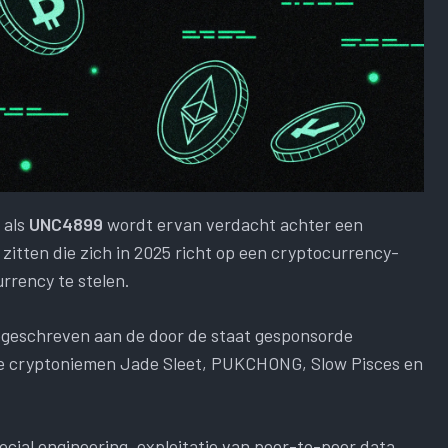
 als
UNC4899
wordt ervan verdacht achter een
tten die zich in 2025 richt op een cryptocurrency-
rrency te stelen.
egeschreven aan de door de staat gesponsorde
de cryptoniemen Jade Sleet, PUKCHONG, Slow Pisces en
social engineering, exploitatie van peer-to-peer data