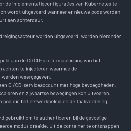
or de implementatieconfiguraties van Kubernetes te
sch wordt uitgevoerd wanneer er nieuwe pods worden
urt een achterdeur.
edreigingsacteur worden uitgevoerd, worden hieronder
eld aan de CI/CD-platformoplossing van het
drachten te injecteren waarmee de
n werden weergegeven.
r een CI/CD-serviceaccount met hoge bevoegdheden,
scaleren en zijwaartse bewegingen kon uitvoeren,
een pod die het netwerkbeleid en de taakverdeling
d gebruikt om te authenticeren bij de gevoelige
gieerde modus draaide, uit de container te ontsnappen