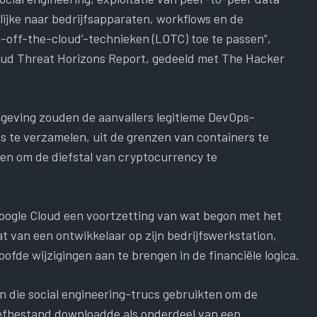
jke naar bedrijfsapparaten, workflows en de
ng-off-the-cloud’-technieken (LOTC) toe te passen”,
Cloud Threat Horizons Report, gedeeld met The Hacker
mgeving zouden de aanvallers legitieme DevOps-
 te verzamelen, uit de grenzen van containers te
en om de diefstal van cryptocurrency te
oogle Cloud een voortzetting van wat begon met het
 van een ontwikkelaar op zijn bedrijfswerkstation,
ofde wijzigingen aan te brengen in de financiële logica.
n die social engineering-trucs gebruikten om de
hiefbestand downloadde als onderdeel van een