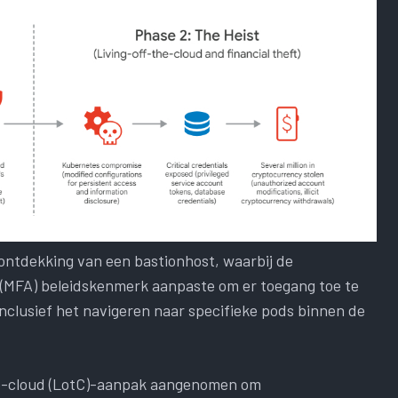
ontdekking van een bastionhost, waarbij de
e (MFA) beleidskenmerk aanpaste om er toegang toe te
inclusief het navigeren naar specifieke pods binnen de
he-cloud (LotC)-aanpak aangenomen om