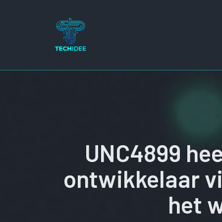
Ga
naar
de
inhoud
UNC4899 heef
ontwikkelaar v
het 