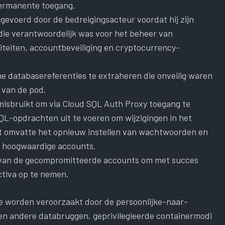
permanente toegang.
evoerd door de bedreigingsacteur voordat hij zijn
die verantwoordelijk was voor het beheer van
titeiten, accountbeveiliging en cryptocurrency-
he databasereferenties te extraheren die onveilig waren
 van de pod.
isbruikt om via Cloud SQL Auth Proxy toegang te
QL-opdrachten uit te voeren om wijzigingen in het
it omvatte het opnieuw instellen van wachtwoorden en
 hoogwaardige accounts.
k van de gecompromitteerde accounts om met succes
activa op te nemen.
die worden veroorzaakt door de persoonlijke-naar-
n andere databruggen, geprivilegieerde containermodi