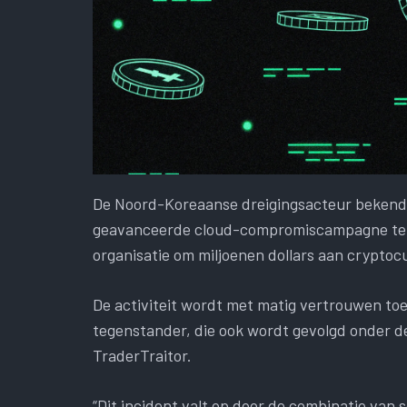
De Noord-Koreaanse dreigingsacteur bekend
geavanceerde cloud-compromiscampagne te zi
organisatie om miljoenen dollars aan cryptocu
De activiteit wordt met matig vertrouwen to
tegenstander, die ook wordt gevolgd onder 
TraderTraitor.
“Dit incident valt op door de combinatie van 