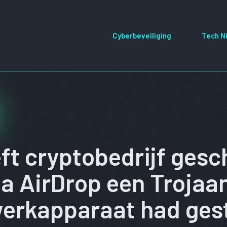
Cyberbeveiliging
Tech N
t cryptobedrijf ges
ia AirDrop een Trojaa
werkapparaat had ges