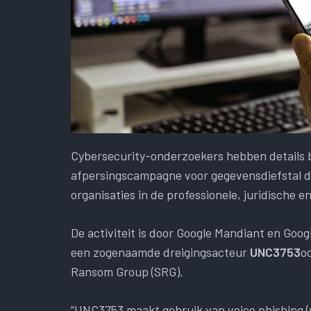
Cybersecurity-onderzoekers hebben details 
afpersingscampagne voor gegevensdiefstal die
organisaties in de professionele, juridische e
De activiteit is door Google Mandiant en Goo
een zogenaamde dreigingsacteur
UNC3753
o
Ransom Group (SRG).
“UNC3753 maakt gebruik van voice phishing (v