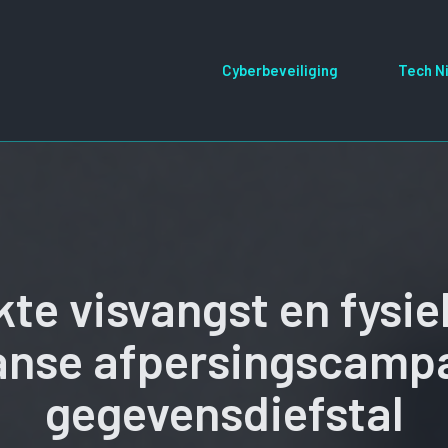
Cyberbeveiliging
Tech N
e visvangst en fysie
nse afpersingscamp
gegevensdiefstal