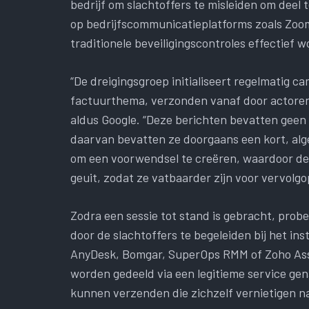
bedrijf om slachtoffers te misleiden om deel
op bedrijfscommunicatieplatforms zoals Zoom
traditionele beveiligingscontroles effectief 
“De dreigingsgroep initialiseert regelmatig
factuurthema, verzonden vanaf door actore
aldus Google. “Deze berichten bevatten geen a
daarvan bevatten ze doorgaans een kort, alge
om een ​​voorwendsel te creëren, waardoor d
geuit, zodat ze vatbaarder zijn voor vervolg
Zodra een sessie tot stand is gebracht, probe
door de slachtoffers te begeleiden bij het in
AnyDesk, Bomgar, SuperOps RMM of Zoho Assis
worden gedeeld via een legitieme service gen
kunnen verzenden die zichzelf vernietigen na