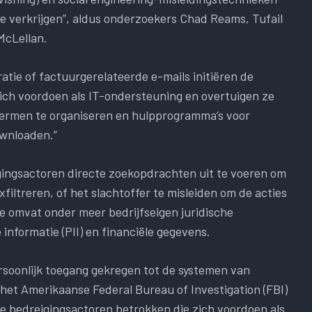
e verkrijgen”, aldus onderzoekers Chad Reams, Tufail
McLellan.
tie of factuurgerelateerde e-mails initiëren de
ich voordoen als IT-ondersteuning en overtuigen ze
hermen te organiseren en hulpprogramma’s voor
ownloaden.”
eigingsactoren directe zoekopdrachten uit te voeren om
filtreren, of het slachtoffer te misleiden om de acties
e omvat onder meer bedrijfseigen juridische
informatie (PII) en financiële gegevens.
rsoonlijk toegang gekregen tot de systemen van
 het Amerikaanse Federal Bureau of Investigation (FBI)
 de bedreigingsactoren betrokken die zich voordoen als