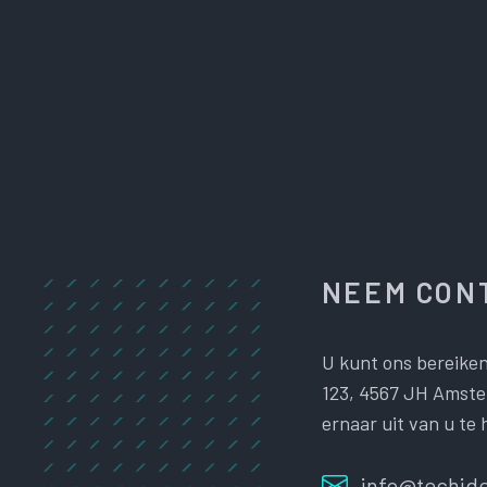
NEEM CONT
U kunt ons bereiken
123, 4567 JH Amster
ernaar uit van u te 
info@techide