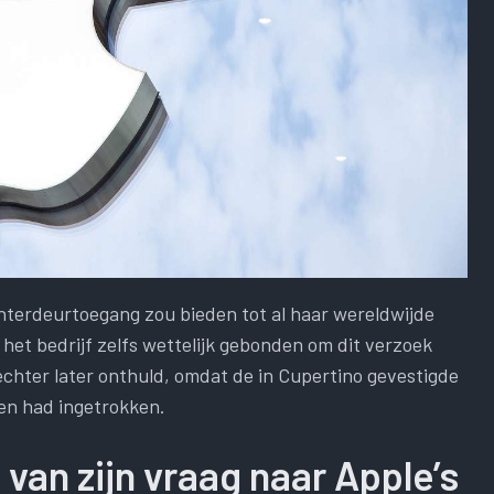
chterdeurtoegang zou bieden tot al haar wereldwijde
het bedrijf zelfs wettelijk gebonden om dit verzoek
 echter later onthuld, omdat de in Cupertino gevestigde
en had ingetrokken.
van zijn vraag naar Apple’s