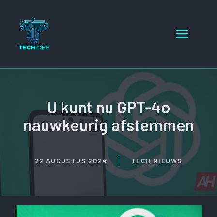
Ga
naar
Menu
de
inhoud
U kunt nu GPT-4o
nauwkeurig afstemmen
22 AUGUSTUS 2024
TECH NIEUWS