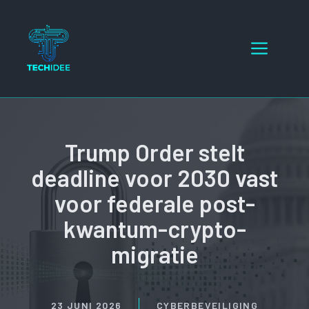
Ga
naar
Menu
de
inhoud
Trump Order stelt
deadline voor 2030 vast
voor federale post-
kwantum-crypto-
migratie
23 JUNI 2026
CYBERBEVEILIGING