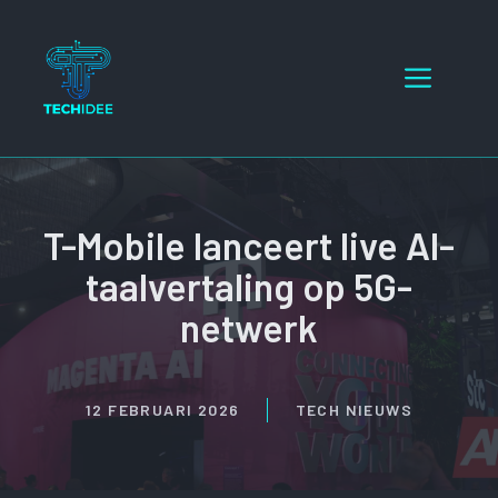
Ga
naar
Menu
de
inhoud
T-Mobile lanceert live AI-
taalvertaling op 5G-
netwerk
12 FEBRUARI 2026
TECH NIEUWS