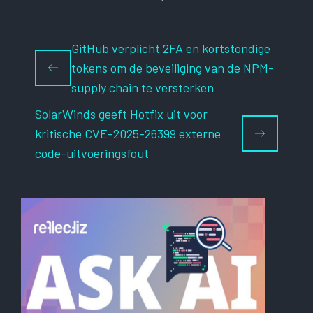
GitHub verplicht 2FA en kortstondige
tokens om de beveiliging van de NPM-
supply chain te versterken
SolarWinds geeft Hotfix uit voor
kritische CVE-2025-26399 externe
code-uitvoeringsfout