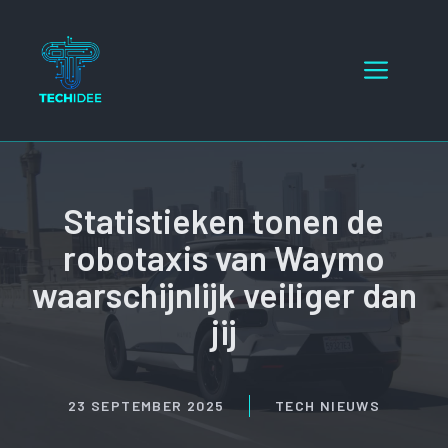
Ga
naar
Menu
de
inhoud
Statistieken tonen de
robotaxis van Waymo
waarschijnlijk veiliger dan
jij
23 SEPTEMBER 2025
TECH NIEUWS