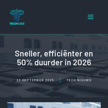
Ga
naar
Menu
de
inhoud
Sneller, efficiënter en
50% duurder in 2026
23 SEPTEMBER 2025
TECH NIEUWS