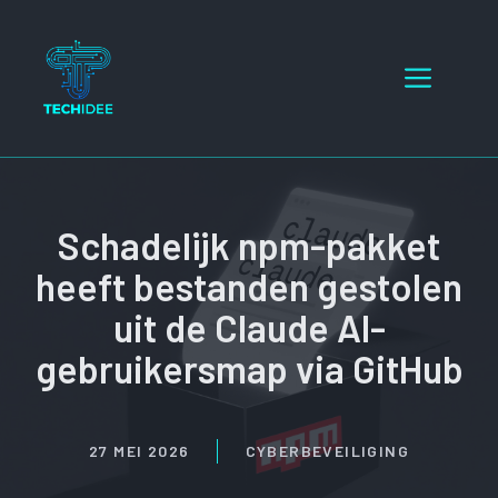
Ga
naar
Menu
de
inhoud
Schadelijk npm-pakket
heeft bestanden gestolen
uit de Claude AI-
gebruikersmap via GitHub
27 MEI 2026
CYBERBEVEILIGING