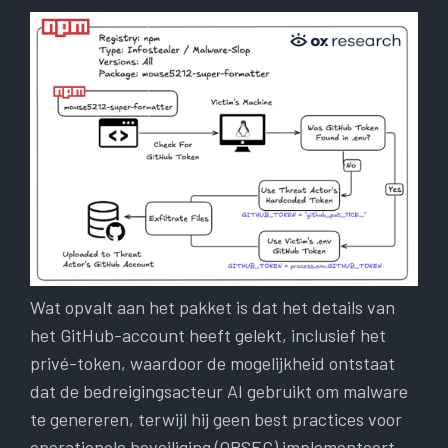
Wat opvalt aan het pakket is dat het details van
het GitHub-account heeft gelekt, inclusief het
privé-token, waardoor de mogelijkheid ontstaat
dat de bedreigingsacteur AI gebruikt om malware
te genereren, terwijl hij geen best practices voor
operationele beveiliging (OPSEC) implementeert.