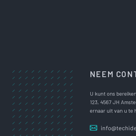
NEEM CONT
U kunt ons bereiken
123, 4567 JH Amster
ernaar uit van u te 
info@techide