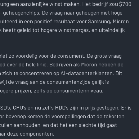
sung een aanzienlijke winst maken. Het bedrijf zou $700
M4-geheugenchips. De vraag naar geheugen met hoge
lteerd in een positief resultaat voor Samsung, Micron
 heeft geleid tot hogere winstmarges, en uiteindelijk
niet zo voordelig voor de consument. De grote vraag
d over de hele linie. Bedrijven als Micron hebben de
 zich te concentreren op AI-datacenterklanten. Dit
ijl de vraag aan de consumentenzijde gelijk is
 hogere prijzen, zelfs op consumentenniveau.
D’s, GPU’s en nu zelfs HDD’s zijn in prijs gestegen. Er is
ar bovenop komen de voorspellingen dat de tekorten
llen aanhouden, en dat het een slechte tijd gaat
naar deze componenten.