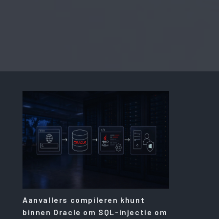
Aanvallers compileren khunt
binnen Oracle om SQL-injectie om