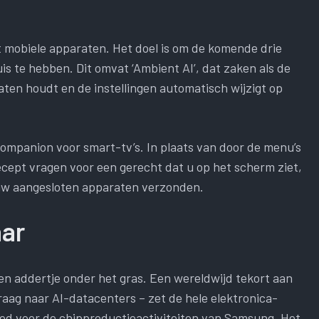
 mobiele apparaten. Het doel is om de komende drie
is te hebben. Dit omvat ‘Ambient AI’, dat zaken als de
aten houdt en de instellingen automatisch wijzigt op
ompanion voor smart-tv’s. In plaats van door de menu’s
recept vragen voor een gerecht dat u op het scherm ziet,
 uw aangesloten apparaten verzonden.
aar
en addertje onder het gras. Een wereldwijd tekort aan
ag naar AI-datacenters – zet de hele elektronica-
 goed voor de chipproductieactiviteiten van Samsung. Het