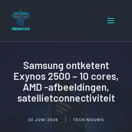
Ga
naar
Menu
de
inhoud
Samsung ontketent
Exynos 2500 – 10 cores,
AMD -afbeeldingen,
satellietconnectiviteit
23 JUNI 2025
TECH NIEUWS