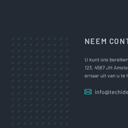
NEEM CONT
U kunt ons bereiken
123, 4567 JH Amster
ernaar uit van u te 
info@techide