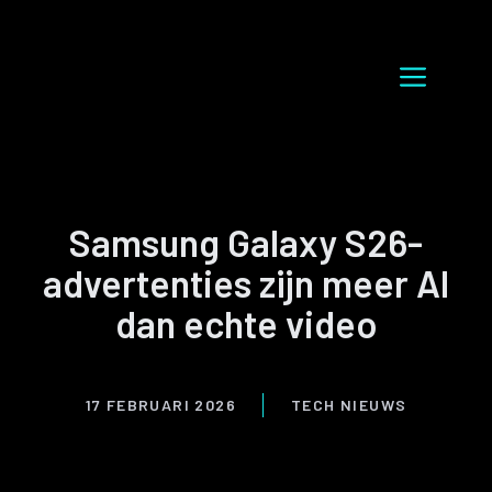
Ga
naar
Menu
de
inhoud
Samsung Galaxy S26-
advertenties zijn meer AI
dan echte video
17 FEBRUARI 2026
TECH NIEUWS