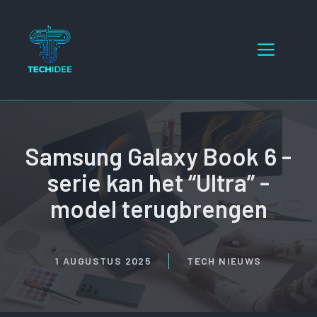
Ga
naar
Menu
de
inhoud
Samsung Galaxy Book 6 -
serie kan het “Ultra” -
model terugbrengen
1 AUGUSTUS 2025
TECH NIEUWS