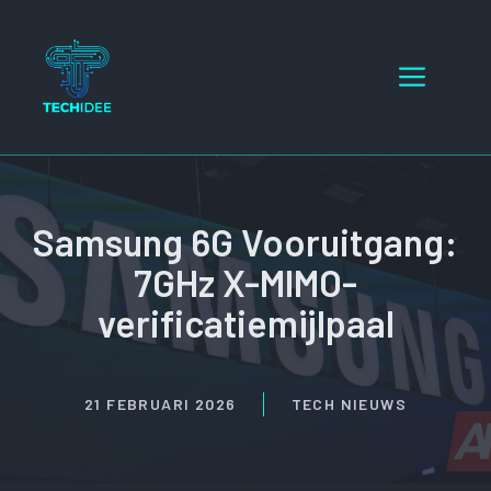
Ga
naar
Menu
de
inhoud
Samsung 6G Vooruitgang:
7GHz X-MIMO-
verificatiemijlpaal
21 FEBRUARI 2026
TECH NIEUWS