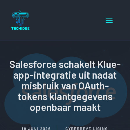
Ga
naar
Menu
de
inhoud
Salesforce schakelt Klue-
app-integratie uit nadat
misbruik van OAuth-
tokens klantgegevens
openbaar maakt
19 JUNI 2026
CYBERBEVEILIGING