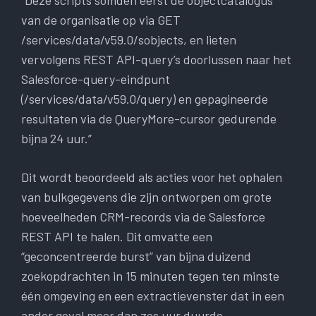
“Deze scripts somden eerst de objectcatalogus
van de organisatie op via GET
/services/data/v59.0/sobjects, en lieten
vervolgens REST API-query’s doorlussen naar het
Salesforce-query-eindpunt
(/services/data/v59.0/query) en gepagineerde
resultaten via de QueryMore-cursor gedurende
bijna 24 uur.”
Dit wordt beoordeeld als acties voor het ophalen
van bulkgegevens die zijn ontworpen om grote
hoeveelheden CRM-records via de Salesforce
REST API te halen. Dit omvatte een
“geconcentreerde burst” van bijna duizend
zoekopdrachten in 15 minuten tegen ten minste
één omgeving en een extractievenster dat in een
ander geval meer dan zes uur duurde.