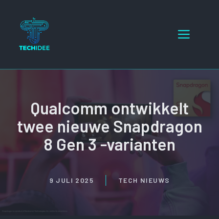
Ga
naar
Menu
de
inhoud
Qualcomm ontwikkelt
twee nieuwe Snapdragon
8 Gen 3 -varianten
9 JULI 2025
TECH NIEUWS