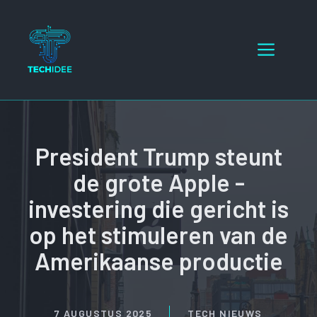
Ga
naar
Menu
de
inhoud
President Trump steunt
de grote Apple -
investering die gericht is
op het stimuleren van de
Amerikaanse productie
7 AUGUSTUS 2025
TECH NIEUWS