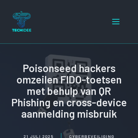
Ga
naar
Menu
de
inhoud
Poisonseed hackers
omzeilen FIDO-toetsen
met behulp van QR
Phishing en cross-device
aanmelding misbruik
21 JULI 2025
CYBERBEVEILIGING