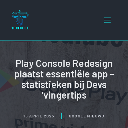
Ga
naar
Menu
de
inhoud
Play Console Redesign
plaatst essentiële app -
statistieken bij Devs
‘vingertips
15 APRIL 2025
GOOGLE NIEUWS