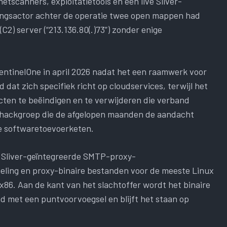
tscanners, exploitatietools en een live Sliver-
ingsactor achter de operatie twee open mappen had
) server (“213.136.80(.)73”) zonder enige
ntinelOne in april 2026 nadat het een raamwerk voor
 dat zich specifiek richt op cloudservices, terwijl het
ten te beëindigen en te verwijderen die verband
hackgroep die de afgelopen maanden de aandacht
e softwaretoevoerketen.
s Sliver-geïntegreerde SMTP-proxy-
eling en proxy-binaire bestanden voor de meeste Linux
6. Aan de kant van het slachtoffer wordt het binaire
 met een puntvoorvoegsel en blijft het staan ​​op