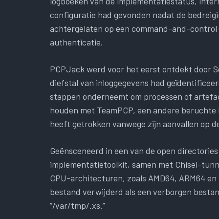
logboeken van de implementatiestatus, interne
configuratie had gevonden nadat de bedreig
achtergelaten op een command-and-control (C2
authenticatie.
PCPJack werd voor het eerst ontdekt door Se
diefstal van inloggegevens had geïdentificeerd
stappen onderneemt om processen of artefac
houden met TeamPCP, een andere beruchte 
heeft getrokken vanwege zijn aanvallen op d
Geënsceneerd in een van de open directorie
implementatietoolkit, samen met Chisel-tunn
CPU-architecturen, zoals AMD64, ARM64 en x8
bestand verwijderd als een verborgen bestand
“/var/tmp/.xs.”