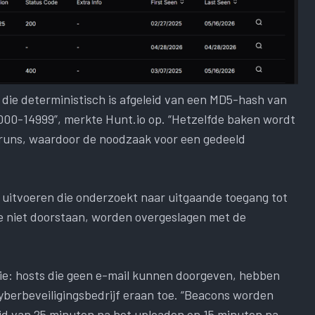
ie deterministisch is afgeleid van een MD5-hash van
0000-14999”, merkte Hunt.io op. “Hetzelfde baken wordt
s runs, waardoor de noodzaak voor een gedeeld
 uitvoeren die onderzoekt naar uitgaande toegang tot
le niet doorstaan, worden overgeslagen met de
tie: hosts die geen e-mail kunnen doorgeven, hebben
cyberbeveiligingsbedrijf eraan toe. “Beacons worden
jd van 25 minuten na het uploaden en 15 minuten na