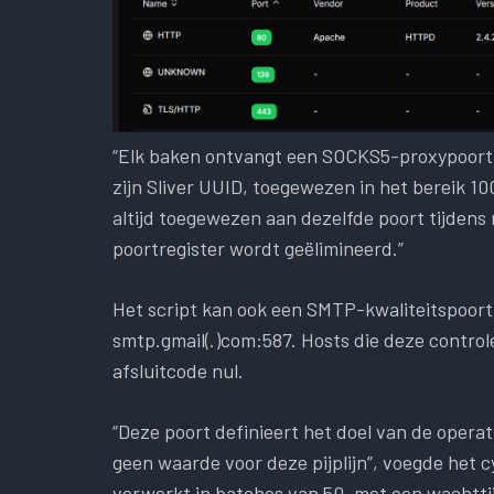
“Elk baken ontvangt een SOCKS5-proxypoort d
zijn Sliver UUID, toegewezen in het bereik 1
altijd toegewezen aan dezelfde poort tijden
poortregister wordt geëlimineerd.”
Het script kan ook een SMTP-kwaliteitspoort
smtp.gmail(.)com:587. Hosts die deze contro
afsluitcode nul.
“Deze poort definieert het doel van de opera
geen waarde voor deze pijplijn”, voegde het 
verwerkt in batches van 50, met een wachtti