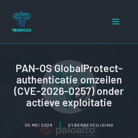
Ga
naar
Menu
de
inhoud
PAN-OS GlobalProtect-
authenticatie omzeilen
(CVE-2026-0257) onder
actieve exploitatie
30 MEI 2026
CYBERBEVEILIGING