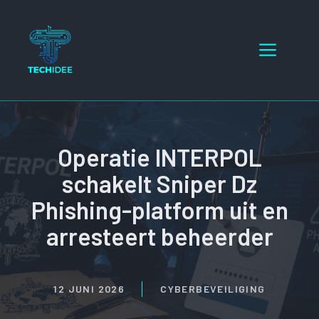
Ga
naar
Menu
de
inhoud
Operatie INTERPOL
schakelt Sniper Dz
Phishing-platform uit en
arresteert beheerder
12 JUNI 2026
CYBERBEVEILIGING