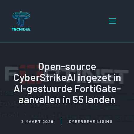
Ga
naar
Menu
de
inhoud
Open-source
CyberStrikeAI ingezet in
AI-gestuurde FortiGate-
aanvallen in 55 landen
3 MAART 2026
CYBERBEVEILIGING