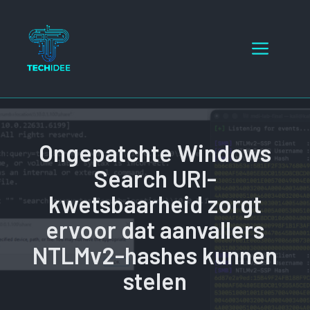
Ga
naar
Menu
de
inhoud
Ongepatchte Windows
Search URI-
kwetsbaarheid zorgt
ervoor dat aanvallers
NTLMv2-hashes kunnen
stelen