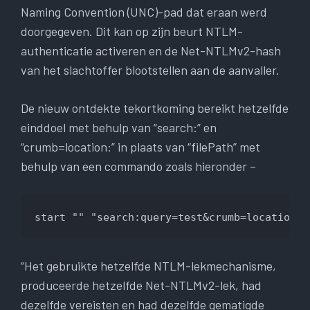
Naming Convention (UNC)-pad dat eraan werd
doorgegeven. Dit kan op zijn beurt NTLM-
authenticatie activeren en de Net-NTLMv2-hash
van het slachtoffer blootstellen aan de aanvaller.
De nieuw ontdekte tekortkoming bereikt hetzelfde
einddoel met behulp van “search:” en
“crumb=location:” in plaats van “filePath” met
behulp van een commando zoals hieronder –
start "" "search:query=test&crumb=location:\
“Het gebruikte hetzelfde NTLM-lekmechanisme,
produceerde hetzelfde Net-NTLMv2-lek, had
dezelfde vereisten en had dezelfde gematigde