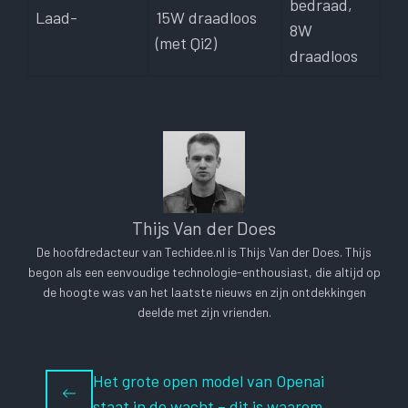
bedraad,
Laad-
15W draadloos
8W
(met Qi2)
draadloos
Thijs Van der Does
De hoofdredacteur van Techidee.nl is Thijs Van der Does. Thijs
begon als een eenvoudige technologie-enthousiast, die altijd op
de hoogte was van het laatste nieuws en zijn ontdekkingen
deelde met zijn vrienden.
Het grote open model van Openai
staat in de wacht – dit is waarom