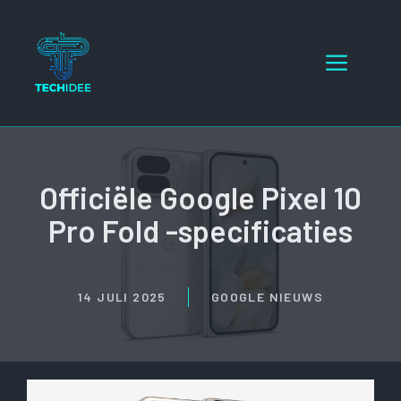
Ga
naar
Menu
de
inhoud
Officiële Google Pixel 10
Pro Fold -specificaties
14 JULI 2025
GOOGLE NIEUWS