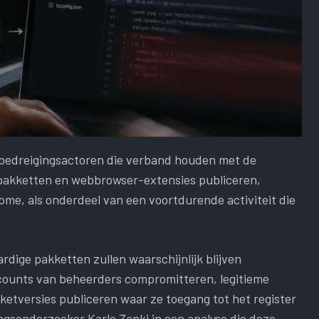
bedreigingsactoren die verband houden met de
pakketten en webbrowser-extensies publiceren,
me, als onderdeel van een voortdurende activiteit die
rdige pakketten zullen waarschijnlijk blijven
counts van beheerders compromitteren, legitieme
ketversies publiceren waar ze toegang tot het register
ingsonderzoeker Karlo Zanki in een analyse die deze