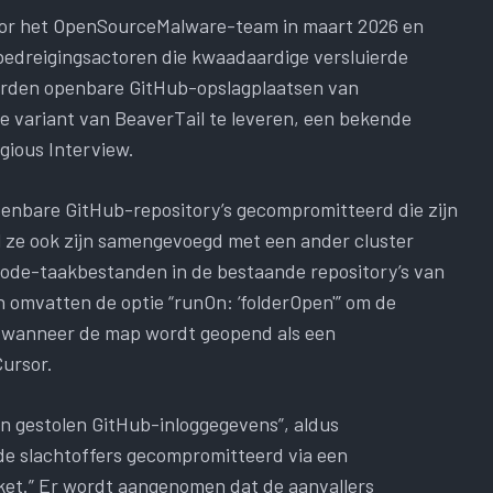
oor het OpenSourceMalware-team in maart 2026 en
bedreigingsactoren die kwaadaardige versluierde
erden openbare GitHub-opslagplaatsen van
we variant van BeaverTail te leveren, een bekende
ious Interview.
 openbare GitHub-repository’s gecompromitteerd die zijn
l ze ook zijn samengevoegd met een ander cluster
de-taakbestanden in de bestaande repository’s van
 omvatten de optie “runOn: ‘folderOpen'” om de
en wanneer de map wordt geopend als een
ursor.
n gestolen GitHub-inloggegevens”, aldus
de slachtoffers gecompromitteerd via een
et.” Er wordt aangenomen dat de aanvallers