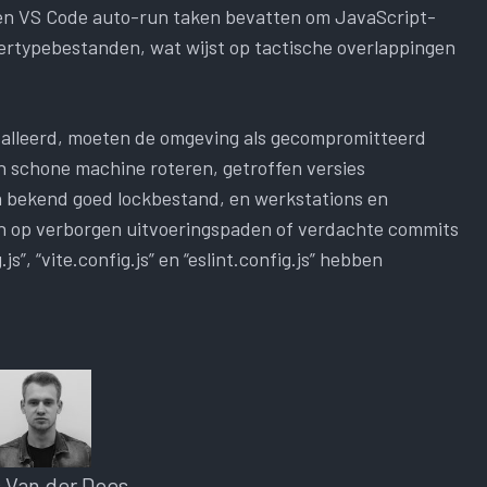
n VS Code auto-run taken bevatten om JavaScript-
tertypebestanden, wat wijst op tactische overlappingen
talleerd, moeten de omgeving als gecompromitteerd
 schone machine roteren, getroffen versies
 bekend goed lockbestand, en werkstations en
en op verborgen uitvoeringspaden of verdachte commits
s”, “vite.config.js” en “eslint.config.js” hebben
s Van der Does