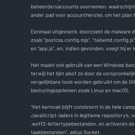
beheerdersaccounts overnemen, waarschijnli
ander pad voor accountherstel, om het plan t
Eenmaal uitgevoerd, doorzoekt de malware 
zoals “postcss.config.mjs”, “tailwind.config.js”
en “app.js”, en, indien gevonden, voegt hij 
Het maakt ook gebruik van een Windows batch
terwijl het lijkt alsof ze door de oorspronke
vergelijkbare tools worden gebruikt om de Gi
besturingssystemen zoals Linux en macOS.
“Het kernvak blijft consistent in de hele ca
JavaScript-laders in legitieme repository’s, 
.woff2-lettertypebestanden, en activeren de 
taakbestanden”, aldus Socket.