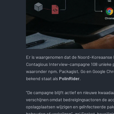
Er is waargenomen dat de Noord-Koreaanse 
Contagious Interview-campagne 108 unieke 
waaronder npm, Packagist, Go en Google Chro
bekend staat als
PolinRider
.
“De campagne blijft actief en nieuwe kwaadaa
verschijnen omdat bedreigingsactoren de ac
opslagplaatsen wijzigen en geïnfecteerde pak
behouden of verkrijgen”, zei Socket-beveilig