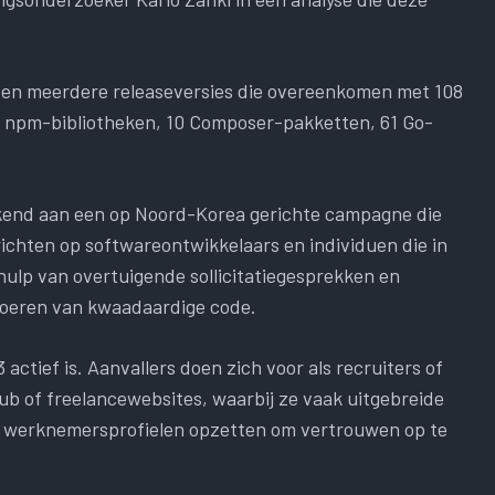
tten meerdere releaseversies die overeenkomen met 108
9 npm-bibliotheken, 10 Composer-pakketten, 61 Go-
ekend aan een op Noord-Korea gerichte campagne die
chten op softwareontwikkelaars en individuen die in
lp van overtuigende sollicitatiegesprekken en
voeren van kwaadaardige code.
 actief is. Aanvallers doen zich voor als recruiters of
ub of freelancewebsites, waarbij ze vaak uitgebreide
e werknemersprofielen opzetten om vertrouwen op te
.