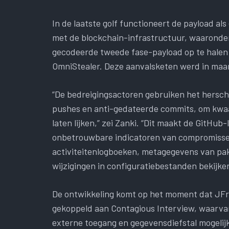
In de laatste golf functioneert de payload a
met de blockchain-infrastructuur, waaronder
gecodeerde tweede fase-payload op te hale
OmniStealer. Deze aanvalsketen werd in maar
“De bedreigingsactoren gebruiken het herschr
pushes en anti-gedateerde commits, om kwa
laten lijken,” zei Zanki. “Dit maakt de GitH
onbetrouwbare indicatoren van compromisse
activiteitenlogboeken, metagegevens van pa
wijzigingen in configuratiebestanden bekijken
De ontwikkeling komt op het moment dat JFr
gekoppeld aan Contagious Interview, waarvan
externe toegang en gegevensdiefstal mogelij