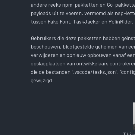
andere reeks npm-pakketten en Go-pakkette
payloads uit te voeren, vermomd als nep-let
tussen Fake Font, TaskJacker en PolinRider.
Gebruikers die deze pakketten hebben geïns
beschouwen, blootgestelde geheimen van een
verwijderen en opnieuw opbouwen vanaf een
opslagplaatsen van ontwikkelaars controler
die de bestanden “.vscode/tasks.json”, “config.j
gewijzigd.
Thij