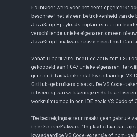
PolinRider werd voor het eerst opgemerkt d
beschreef het als een betrokkenheid van de 
JavaScript-payloads implanteerden in hond
verschillende unieke eigenaren om een ​​nieu
JavaScript-malware geassocieerd met Contag
Vanaf 11 april 2026 heeft de activiteit 1.951
gekoppeld aan 1.047 unieke eigenaren, terwij
genaamd TaskJacker dat kwaadaardige VS Co
GitHub-gebruikers plaatst. De VS Code-taken
uitvoering van willekeurige code te activer
werkruimtemap in een IDE zoals VS Code of C
“De bedreigingsacteur maakt geen gebruik va
OpenSourceMalware. “In plaats daarvan zijn 
kwaadaardige VS Code-extensie of npm-pakk