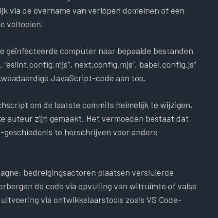
jk via de overname van verlopen domeinen of een
e voltooien.
de geïnfecteerde computer naar bepaalde bestanden
, “eslint.config.mjs”, next.config.mjs”, babel.config.js”
er kwaadaardige JavaScript-code aan toe.
script om de laatste commits heimelijk te wijzigen,
lijke auteur zijn gemaakt. Het vermoeden bestaat dat
t-geschiedenis te herschrijven voor andere
mpagne: bedreigingsactoren plaatsen versluierde
verbergen de code via opvulling van witruimte of valse
uitvoering via ontwikkelaarstools zoals VS Code-