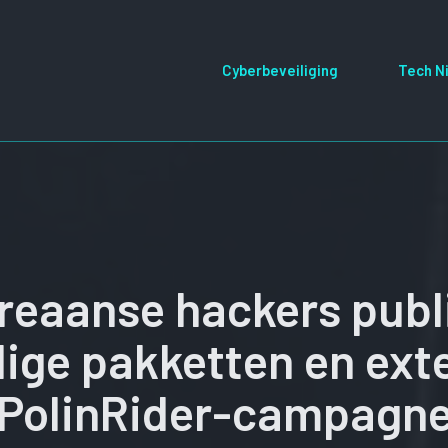
Cyberbeveiliging
Tech N
eaanse hackers publ
ge pakketten en exte
PolinRider-campagn