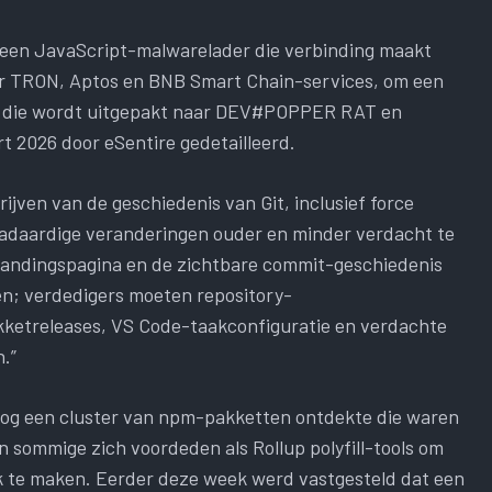
ls een JavaScript-malwarelader die verbinding maakt
 TRON, Aptos en BNB Smart Chain-services, om een ​​
n die wordt uitgepakt naar DEV#POPPER RAT en
t 2026 door eSentire gedetailleerd.
ijven van de geschiedenis van Git, inclusief force
adaardige veranderingen ouder en minder verdacht te
ub-landingspagina en de zichtbare commit-geschiedenis
n; verdedigers moeten repository-
kketreleases, VS Code-taakconfiguratie en verdachte
.”
og een cluster van npm-pakketten ontdekte die waren
 sommige zich voordeden als Rollup polyfill-tools om
k te maken. Eerder deze week werd vastgesteld dat een