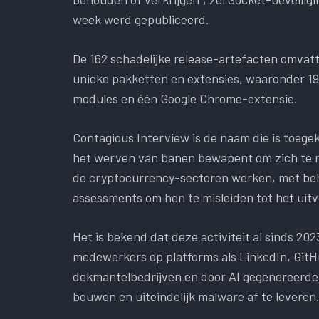
week werd gepubliceerd.
De 162 schadelijke release-artefacten omva
unieke pakketten en extensies, waaronder 1
modules en één Google Chrome-extensie.
Contagious Interview is de naam die is toeg
het werven van banen bewapent om zich te ri
de cryptocurrency-sectoren werken, met behu
assessments om hen te misleiden tot het uit
Het is bekend dat deze activiteit al sinds 2023
medewerkers op platforms als LinkedIn, GitH
dekmantelbedrijven en door AI gegenereerd
bouwen en uiteindelijk malware af te leveren