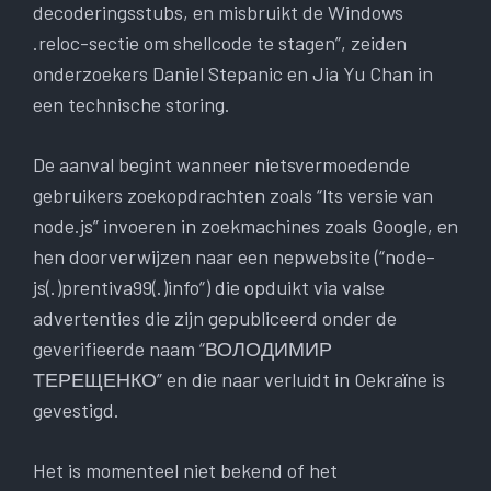
decoderingsstubs, en misbruikt de Windows
.reloc-sectie om shellcode te stagen”, zeiden
onderzoekers Daniel Stepanic en Jia Yu Chan in
een technische storing.
De aanval begint wanneer nietsvermoedende
gebruikers zoekopdrachten zoals “lts versie van
node.js” invoeren in zoekmachines zoals Google, en
hen doorverwijzen naar een nepwebsite (“node-
js(.)prentiva99(.)info”) die opduikt via valse
advertenties die zijn gepubliceerd onder de
geverifieerde naam “ВОЛОДИМИР
ТЕРЕЩЕНКО” en die naar verluidt in Oekraïne is
gevestigd.
Het is momenteel niet bekend of het