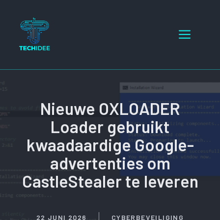
Ga
naar
Menu
de
inhoud
Nieuwe OXLOADER
Loader gebruikt
kwaadaardige Google-
advertenties om
CastleStealer te leveren
22 JUNI 2026
CYBERBEVEILIGING