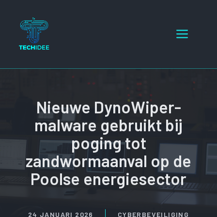
Ga
naar
Menu
de
inhoud
Nieuwe DynoWiper-
malware gebruikt bij
poging tot
zandwormaanval op de
Poolse energiesector
24 JANUARI 2026
CYBERBEVEILIGING