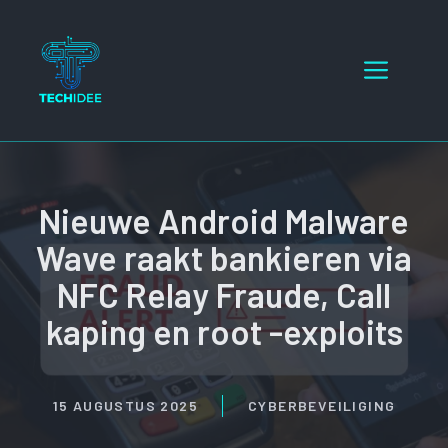
Ga
naar
Menu
de
inhoud
Nieuwe Android Malware
Wave raakt bankieren via
NFC Relay Fraude, Call
kaping en root -exploits
15 AUGUSTUS 2025
CYBERBEVEILIGING