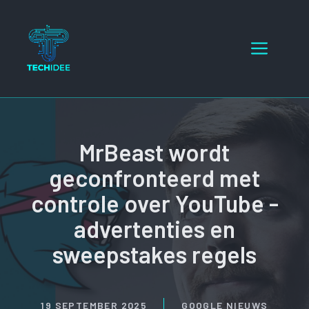
Ga
naar
Menu
de
inhoud
MrBeast wordt
geconfronteerd met
controle over YouTube -
advertenties en
sweepstakes regels
19 SEPTEMBER 2025
GOOGLE NIEUWS