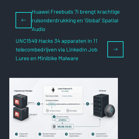
Huawei Freebuds 7i brengt krachtige
ruisonderdrukking en ‘Global’ Spatial
Audio
UNC1549 Hacks 34 apparaten in 11
telecombedrijven via LinkedIn Job
Lures en Minibike Malware