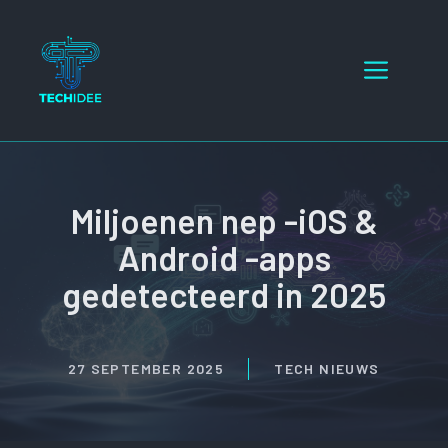
Ga
naar
Menu
de
inhoud
Miljoenen nep -iOS &
Android -apps
gedetecteerd in 2025
27 SEPTEMBER 2025
TECH NIEUWS