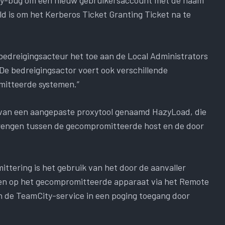
ld is om het Kerberos Ticket Granting Ticket na te
bedreigingsacteur het toe aan de Local Administrators
“De bedreigingsactor voert ook verschillende
mitteerde systemen.”
t van een aangepaste proxytool genaamd HazyLoad, die
 brengen tussen de gecompromitteerde host en de door
ttering is het gebruik van het door de aanvaller
gen op het gecompromitteerde apparaat via het Remote
n de TeamCity-service in een poging toegang door