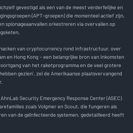
chzelf gevestigd als een van de meest verderfelijke en
gingsgroepen (APT-groepen) die momenteel actief zijn,
 en spionageaanvallen orkestreren via overvallen op
ngsketen.
hacken van cryptocurrency rond infrastructuur, over
tnam en Hong Kong – een belangrijke bron van inkomsten
 voortgang van het raketprogramma en de veel grotere
r hebben gezien’, zei de Amerikaanse plaatsvervangend
r.
t AhnLab Security Emergency Response Center (ASEC)
refamilies zoals Volgmer en Scout, die fungeren als
ren van de geïnfecteerde systemen, gedetailleerd heeft