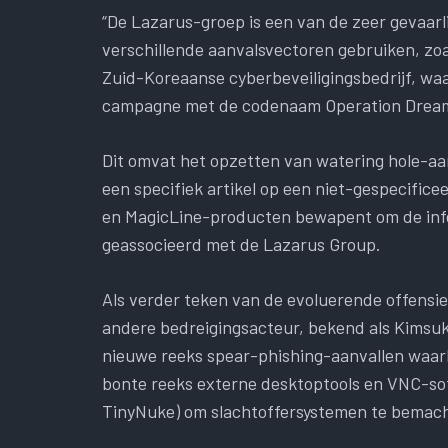
“De Lazarus-groep is een van de zeer gevaarli
verschillende aanvalsvectoren gebruiken, zoa
Zuid-Koreaanse cyberbeveiligingsbedrijf, wa
campagne met de codenaam Operation Dream
Dit omvat het opzetten van watering hole-aan
een specifiek artikel op een niet-gespecific
en MagicLine-producten bewapent om de infec
geassocieerd met de Lazarus Group.
Als verder teken van de evoluerende offens
andere bedreigingsacteur, bekend als Kimsu
nieuwe reeks spear-phishing-aanvallen waarb
bonte reeks externe desktoptools en VNC-soft
TinyNuke) om slachtoffersystemen te bemacht