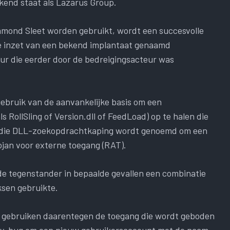
kend staat als Lazarus Group.
amond Sleet worden gebruikt, wordt een succesvolle
e inzet van een bekend implantaat genaamd
uur die eerder door de bedreigingsacteur was
bruik van de aanvankelijke basis om een ​​
RollSling of Version.dll of FeedLoad) op te halen die
 die DLL-zoekopdrachtkaping wordt genoemd om een ​​
ojan voor externe toegang (RAT).
 de tegenstander in bepaalde gevallen een combinatie
ksen gebruikte.
t, gebruiken daarentegen de toegang die wordt geboden
ty-bug om een ​​nieuw gebruikersaccount met de naam