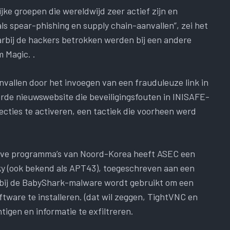
jke groepen die wereldwijd zeer actief zijn en
ls spear-phishing en supply chain-aanvallen”, zei het
arbij de hackers betrokken werden bij een andere
 Magic. .
vallen door het invoegen van een frauduleuze link in
eerde nieuwswebsite die beveiligingsfouten in INISAFE-
ties te activeren, een tactiek die voorheen werd
ieve programma’s van Noord-Korea heeft ASEC een
ky (ook bekend als APT43), toegeschreven aan een
ij de BabyShark-malware wordt gebruikt om een ​​
ware te installeren. (dat wil zeggen, TightVNC en
igen en informatie te exfiltreren.