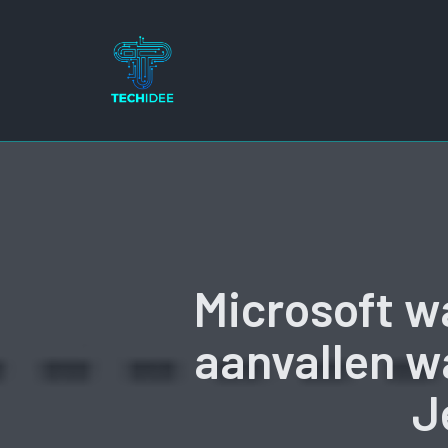
Ga
naar
de
inhoud
Microsoft 
aanvallen w
J