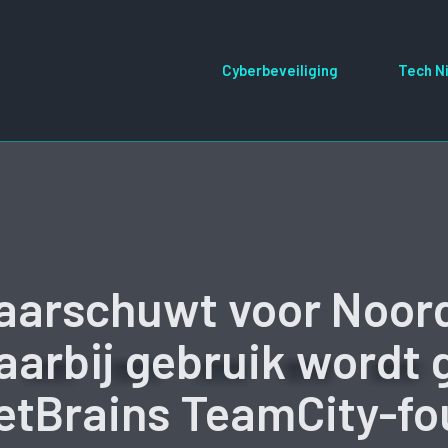
Cyberbeveiliging
Tech N
waarschuwt voor Noor
aarbij gebruik wordt
etBrains TeamCity-fo