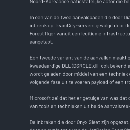
Noord-Koreaanse natiestatelijke actor die be
In een van de twee aanvalspaden die door Di
inbreuk op TeamCity-servers gevolgd door d
ForestTiger vanuit een legitieme infrastruct
aangetast.
Een tweede variant van de aanvallen maakt ge
kwaadaardige DLL (DSROLE.dll, ook bekend als 
wordt geladen door middel van een techniek
volgende fase uit te voeren payload of een tr
Microsoft zei dat het er getuige van was dat
van tools en technieken uit beide aanvalsree
De inbraken die door Onyx Sleet zijn opgeze
door de exploitatie van de JetBrains TeamCi