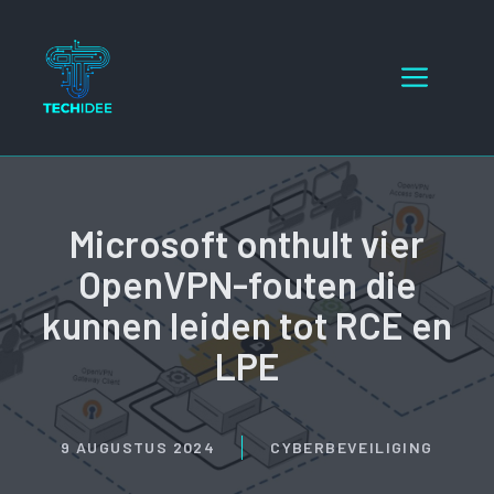
Ga
naar
Menu
de
inhoud
Microsoft onthult vier
OpenVPN-fouten die
kunnen leiden tot RCE en
LPE
9 AUGUSTUS 2024
CYBERBEVEILIGING