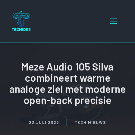
Ga
naar
Menu
de
inhoud
Meze Audio 105 Silva
combineert warme
analoge ziel met moderne
open-back precisie
23 JULI 2025
TECH NIEUWS