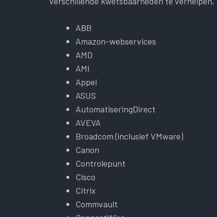
verschillende kwetsbaarheden te verhelpen,
ABB
Amazon-webservices
AMD
AMI
Appel
ASUS
AutomatiseringDirect
AVEVA
Broadcom (inclusief VMware)
Canon
Controlepunt
Cisco
Citrix
Commvault