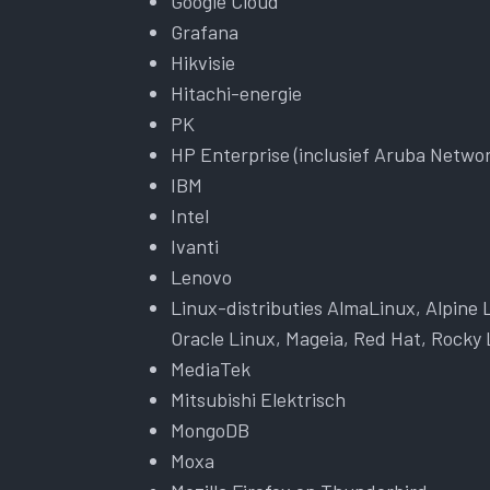
Google Cloud
Grafana
Hikvisie
Hitachi-energie
PK
HP Enterprise (inclusief Aruba Netwo
IBM
Intel
Ivanti
Lenovo
Linux-distributies AlmaLinux, Alpine 
Oracle Linux, Mageia, Red Hat, Rocky
MediaTek
Mitsubishi Elektrisch
MongoDB
Moxa