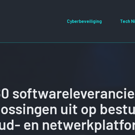
Cyberbeveiliging
Tech N
60 softwareleverancie
lossingen uit op best
ud- en netwerkplatf