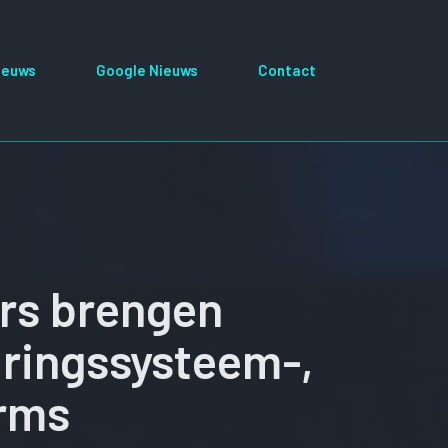
ieuws
Google Nieuws
Contact
rs brengen
uringssysteem-,
orms