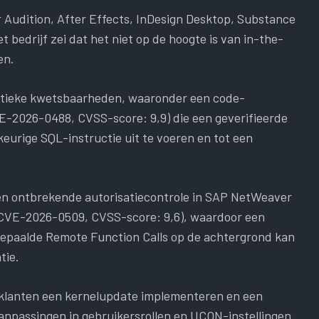
 Audition, After Effects, InDesign Desktop, Substance
 bedrijf zei dat het niet op de hoogte is van in-the-
en.
ritieke kwetsbaarheden, waaronder een code-
-2026-0488, CVSS-score: 9,9) die een geverifieerde
keurige SQL-instructie uit te voeren en tot een
 een ontbrekende autorisatiecontrole in SAP NetWeaver
(CVE-2026-0509, CVSS-score: 9,6), waardoor een
bepaalde Remote Function Calls op de achtergrond kan
tie.
klanten een kernelupdate implementeren en een
“Aanpassingen in gebruikersrollen en UCON-instellingen