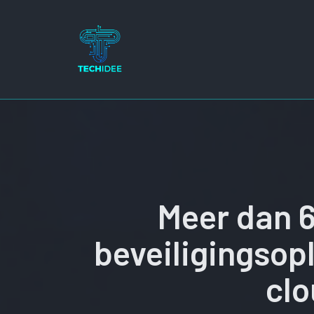
Ga
naar
de
inhoud
Meer dan 
beveiligingsop
clo