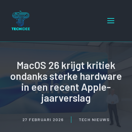
Ga
naar
Menu
de
inhoud
MacOS 26 krijgt kritiek
ondanks sterke hardware
in een recent Apple-
jaarverslag
27 FEBRUARI 2026
TECH NIEUWS