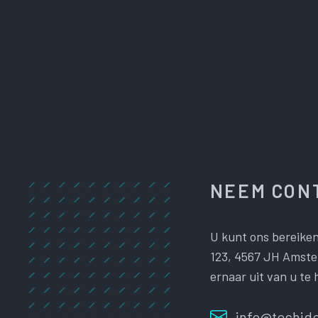
NEEM CONT
U kunt ons bereiken
123, 4567 JH Amster
ernaar uit van u te 
info@techide