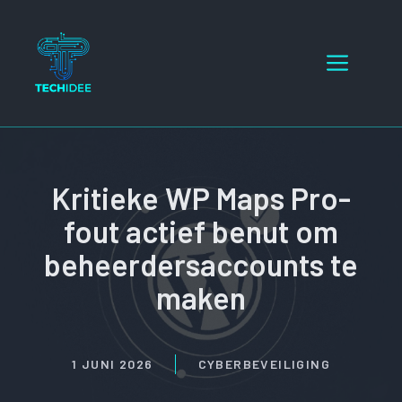
Ga
naar
Menu
de
inhoud
Kritieke WP Maps Pro-
fout actief benut om
beheerdersaccounts te
maken
1 JUNI 2026
CYBERBEVEILIGING