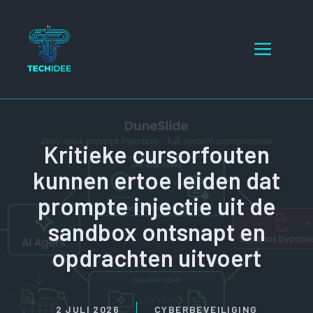
Ga
naar
Menu
de
inhoud
Kritieke cursorfouten
kunnen ertoe leiden dat
prompte injectie uit de
sandbox ontsnapt en
opdrachten uitvoert
2 JULI 2026
CYBERBEVEILIGING