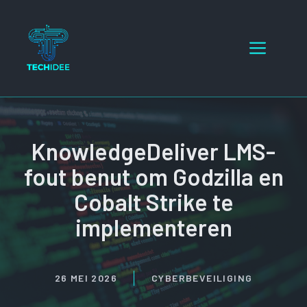
Ga
naar
Menu
de
inhoud
KnowledgeDeliver LMS-
fout benut om Godzilla en
Cobalt Strike te
implementeren
26 MEI 2026
CYBERBEVEILIGING