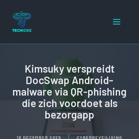
Ga
naar
Menu
de
inhoud
Kimsuky verspreidt
DocSwap Android-
malware via QR-phishing
die zich voordoet als
bezorgapp
18 DECEMBER 2025
CYBERBEVEILIGING