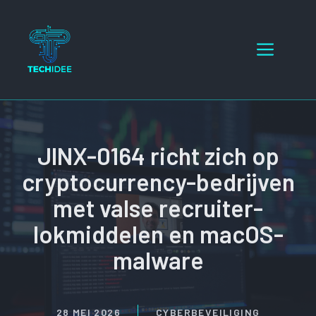
Ga
naar
Menu
de
inhoud
JINX-0164 richt zich op
cryptocurrency-bedrijven
met valse recruiter-
lokmiddelen en macOS-
malware
28 MEI 2026
CYBERBEVEILIGING