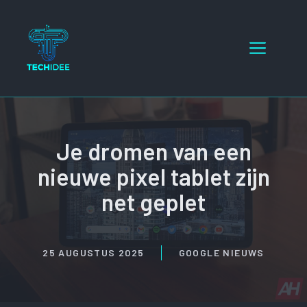
Ga
naar
Menu
de
inhoud
Je dromen van een
nieuwe pixel tablet zijn
net geplet
25 AUGUSTUS 2025
GOOGLE NIEUWS