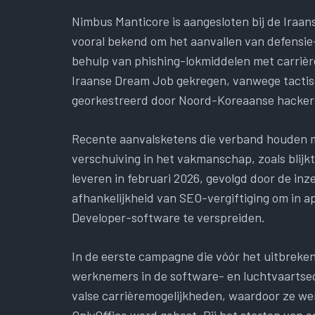
Nimbus Manticore is aangesloten bij de Iraans
vooral bekend om het aanvallen van defensie
behulp van phishing-lokmiddelen met carri
Iraanse Dream Job gekregen, vanwege tacti
georkestreerd door Noord-Koreaanse hacker
Recente aanvalsketens die verband houden m
verschuiving in het vakmanschap, zoals blij
leveren in februari 2026, gevolgd door de in
afhankelijkheid van SEO-vergiftiging om in ap
Developer-software te verspreiden.
In de eerste campagne die vóór het uitbrek
werknemers in de software- en luchtvaartsec
valse carrièremogelijkheden, waardoor ze we
OnlyOffice werd gehost. Bij het starten van 