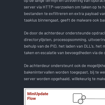
op de lange termijn en uitvoering van opdra
server via HTTP-verzoeken om taken op te ha
bestanden te exfiltreren en extra payload v
taaklus binnengaat, geeft de malware ook ba
De door de achterdeur ondersteunde opdrach
directorylijsten, procesopsomming, uitvoeri
behulp van de PID, het laden van DLL’s, het 
taken en escalatie van bevoegdheden via de o
De achterdeur ondersteunt ook de mogelijkhei
bakenintervallen worden toegepast, bij te 
server worden opgehaald, willekeurig te mak