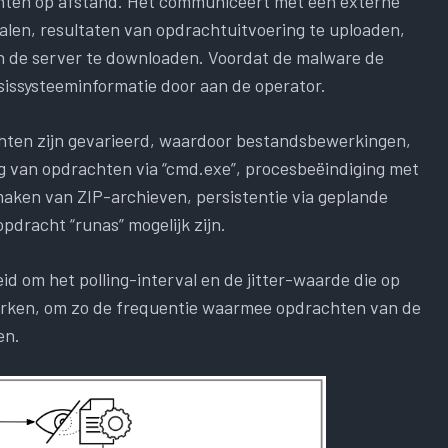
chten op afstand. Het communiceert met een externe
len, resultaten van opdrachtuitvoering te uploaden,
an de server te downloaden. Voordat de malware de
sissysteeminformatie door aan de operator.
ten zijn gevarieerd, waardoor bestandsbewerkingen,
ng van opdrachten via “cmd.exe”, procesbeëindiging met
maken van ZIP-archieven, persistentie via geplande
pdracht “runas” mogelijk zijn.
d om het polling-interval en de jitter-waarde die op
werken, om zo de frequentie waarmee opdrachten van de
en.