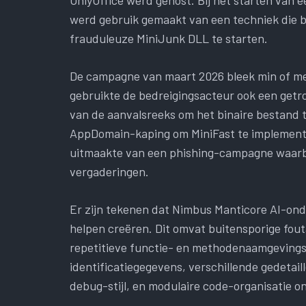
werd gebruik gemaakt van een techniek die b
frauduleuze MiniJunk DLL te starten.
De campagne van maart 2026 bleek min of me
gebruikte de bedreigingsacteur ook een getr
van de aanvalsreeks om het binaire bestand 
AppDomain-kaping om MiniFast te implemente
uitmaakte van een phishing-campagne waarbi
vergaderingen.
Er zijn tekenen dat Nimbus Manticore AI-ond
helpen creëren. Dit omvat buitensporige fou
repetitieve functie- en methodenaamgevings
identificatiegegevens, verschillende gedetai
debug-stijl, en modulaire code-organisatie 