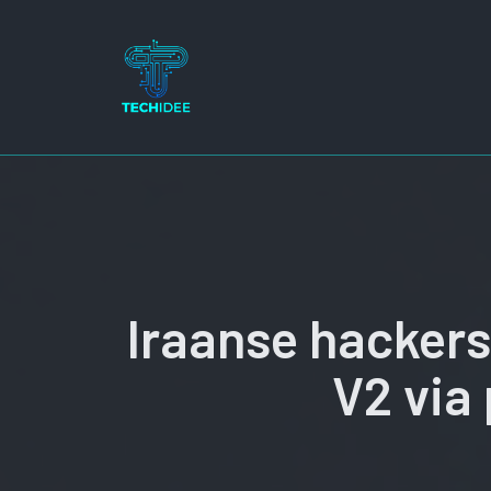
Ga
naar
de
inhoud
Iraanse hacker
V2 via