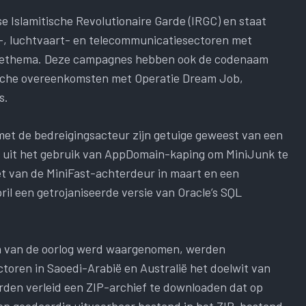
e Islamitische Revolutionaire Garde (IRGC) en staat
-, luchtvaart- en telecommunicatiesectoren met
èrethema. Deze campagnes hebben ook de codenaam
sche overeenkomsten met Operatie Dream Job,
s.
et de bedreigingsacteur zijn getuige geweest van een
kt uit het gebruik van AppDomain-kaping om MiniJunk te
zet van de MiniFast-achterdeur in maart en een
ril een getrojaniseerde versie van Oracle’s SQL
en van de oorlog werd waargenomen, werden
toren in Saoedi-Arabië en Australië het doelwit van
rden verleid een ZIP-archief te downloaden dat op
een goedaardig uitvoerbaar bestand in het ZIP-bestand