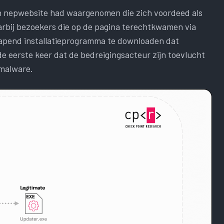
en nepwebsite had waargenomen die zich voordeed als
rbij bezoekers die op de pagina terechtkwamen via
wapend installatieprogramma te downloaden dat
de eerste keer dat de bedreigingsacteur zijn toevlucht
 malware.