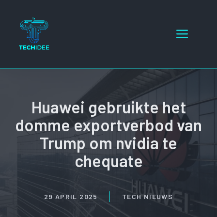
Ga
naar
Menu
de
inhoud
Huawei gebruikte het
domme exportverbod van
Trump om nvidia te
chequate
29 APRIL 2025
TECH NIEUWS