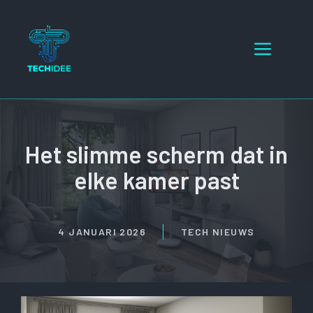
Ga
naar
Menu
de
inhoud
Het slimme scherm dat in
elke kamer past
4 JANUARI 2026
TECH NIEUWS